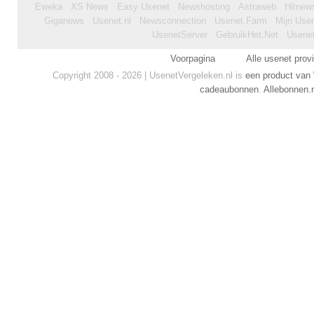
Eweka
XS News
Easy Usenet
Newshosting
Astraweb
Hitnew
Giganews
Usenet.nl
Newsconnection
Usenet.Farm
Mijn Use
UsenetServer
GebruikHet.Net
Usene
Voorpagina
Alle usenet prov
Copyright 2008 - 2026 | UsenetVergeleken.nl is
een product van
cadeaubonnen
.
Allebonnen.n