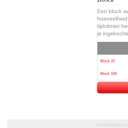
Een block ac
hoeveelheid 
tijdslimiet 
je ingekocht
Block 25
Block 100
UsenetVergeleken.nl