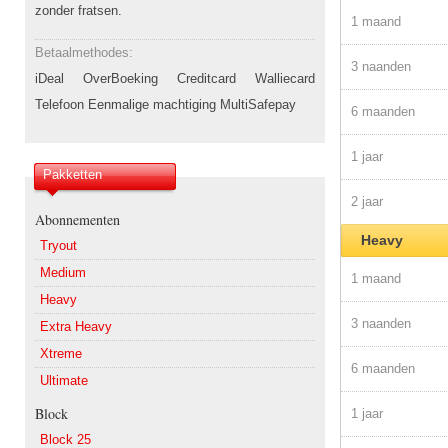
zonder fratsen.
1 maand
Betaalmethodes:
3 naanden
iDeal OverBoeking Creditcard Walliecard
Telefoon Eenmalige machtiging MultiSafepay
6 maanden
1 jaar
Pakketten
2 jaar
Abonnementen
Heavy
Tryout
Medium
1 maand
Heavy
3 naanden
Extra Heavy
Xtreme
6 maanden
Ultimate
Block
1 jaar
Block 25