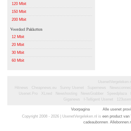
120 Mbit
150 Mbit
200 Mbit
Voordeel Pakketten
12 Mbit
20 Mbit
30 Mbit
60 Mbit
UsenetVergeleken.nl
Hitnews
Cheapnews.eu
Sunny Usenet
Supernews
Newsconnec
Usenet.Pro
XLned
Newshosting
NewsGrabber
Speedplaza
Giganews
I-Telligent Usenet
123usene
Voorpagina
Alle usenet prov
Copyright 2008 - 2026 | UsenetVergeleken.nl is
een product van
cadeaubonnen
.
Allebonnen.n