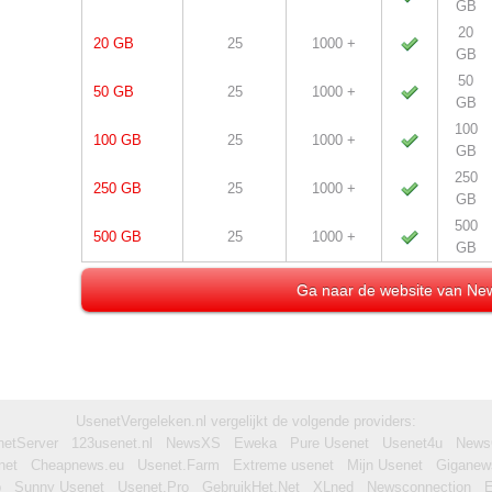
GB
20
20 GB
25
1000 +
GB
50
50 GB
25
1000 +
GB
100
100 GB
25
1000 +
GB
250
250 GB
25
1000 +
GB
500
500 GB
25
1000 +
GB
Ga naar de website van N
UsenetVergeleken.nl vergelijkt de volgende providers:
netServer
123usenet.nl
NewsXS
Eweka
Pure Usenet
Usenet4u
News
net
Cheapnews.eu
Usenet.Farm
Extreme usenet
Mijn Usenet
Giganew
b
Sunny Usenet
Usenet.Pro
GebruikHet.Net
XLned
Newsconnection