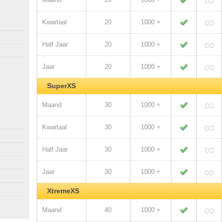
∞
Kwartaal
20
1000 +
∞
Half Jaar
20
1000 +
∞
Jaar
20
1000 +
SuperXS
∞
Maand
30
1000 +
∞
Kwartaal
30
1000 +
∞
Half Jaar
30
1000 +
∞
Jaar
30
1000 +
XtremeXS
∞
Maand
40
1000 +