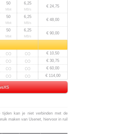
50
6,25
€ 24,75
Mbit
MB/s
50
6,25
€ 48,00
Mbit
MB/s
50
6,25
€ 90,00
Mbit
MB/s
∞
∞
€ 10,50
∞
∞
€ 30,75
∞
∞
€ 60,00
∞
∞
€ 114,00
ewsXS
 tijden kan je niet verbinden met de
ruik maken van Usenet, hiervoor in ruil