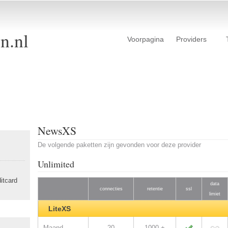
n.nl
Voorpagina
Providers
NewsXS
De volgende paketten zijn gevonden voor deze provider
Unlimited
itcard
data
connecties
retentie
ssl
limiet
LiteXS
∞
Maand
20
1000 +