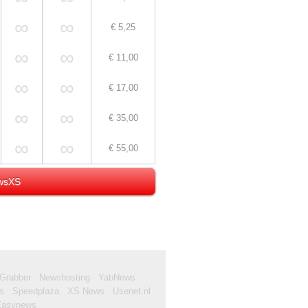
∞
∞
€ 5,25
∞
∞
€ 11,00
∞
∞
€ 17,00
∞
∞
€ 35,00
∞
∞
€ 55,00
ewsXS
Grabber
Newshosting
YabNews
s
Speedplaza
XS News
Usenet.nl
Easynews