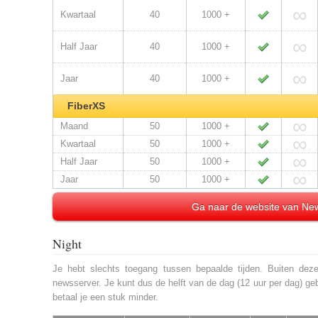
∞
Kwartaal
40
1000 +
∞
Half Jaar
40
1000 +
∞
Jaar
40
1000 +
FiberXS
∞
Maand
50
1000 +
∞
Kwartaal
50
1000 +
∞
Half Jaar
50
1000 +
∞
Jaar
50
1000 +
Ga naar de website van N
Night
Je hebt slechts toegang tussen bepaalde tijden. Buiten deze
newsserver. Je kunt dus de helft van de dag (12 uur per dag) geb
betaal je een stuk minder.