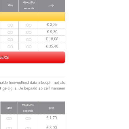
Mbyte/Per
Mbit
prijs
seconde
∞
∞
€ 3,25
∞
∞
€ 9,30
∞
∞
€ 18,00
∞
∞
€ 35,40
ewsXS
aalde hoeveelheid data inkoopt, met als
t geldig is. Je bepaald zo zelf wanneer
Mbyte/Per
Mbit
prijs
seconde
∞
∞
€ 1,70
∞
∞
€ 3,00