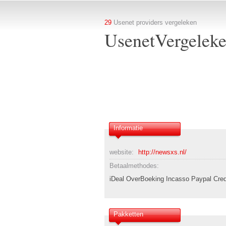
29
Usenet providers vergeleken
UsenetVergeleke
Informatie
website:
http://newsxs.nl/
Betaalmethodes:
iDeal OverBoeking Incasso Paypal Cred
Pakketten