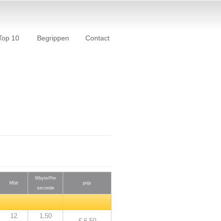
Top 10
Begrippen
Contact
Mbyte/Per
Mbit
prijs
seconde
12
1,50
€ 6,50