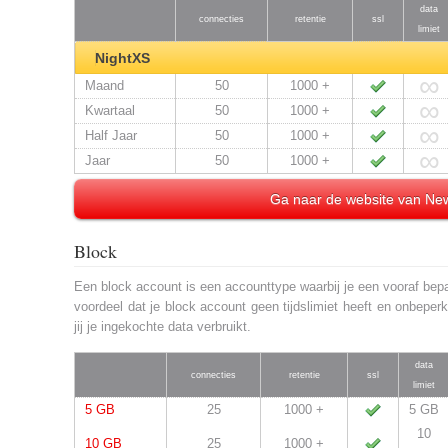
data
connecties
retentie
ssl
limiet
NightXS
∞
Maand
50
1000 +
∞
Kwartaal
50
1000 +
∞
Half Jaar
50
1000 +
∞
Jaar
50
1000 +
Ga naar de website van N
Block
Een block account is een accounttype waarbij je een vooraf bep
voordeel dat je block account geen tijdslimiet heeft en onbeperk
jij je ingekochte data verbruikt.
data
connecties
retentie
ssl
limiet
5 GB
25
1000 +
5 GB
10
10 GB
25
1000 +