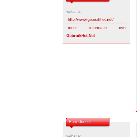
website:
http://www.gebruikhet.net/
meer informatie over
GebruikHet.Net
Pure Usenet
website: