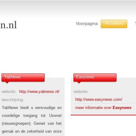
n.nl
Voorpagina
Providers
YabNews
Easynews
website:
http://www.yabnews.nl/
website:
http://www.easynews.com/
beschrijving:
YabNews biedt u eenvoudige en
meer informatie over
Easynews
voordelige toegang tot Usenet
(nieuwsgroepen). Geniet van het
gemak en de zekerheid van onze