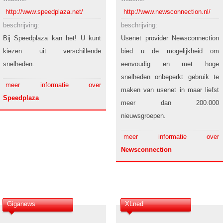
http://www.speedplaza.net/
http://www.newsconnection.nl/
beschrijving:
beschrijving:
Bij Speedplaza kan het! U kunt
Usenet provider Newsconnection
kiezen uit verschillende
bied u de mogelijkheid om
snelheden.
eenvoudig en met hoge
snelheden onbeperkt gebruik te
meer informatie over
maken van usenet in maar liefst
Speedplaza
meer dan 200.000
nieuwsgroepen.
meer informatie over
Newsconnection
Giganews
XLned