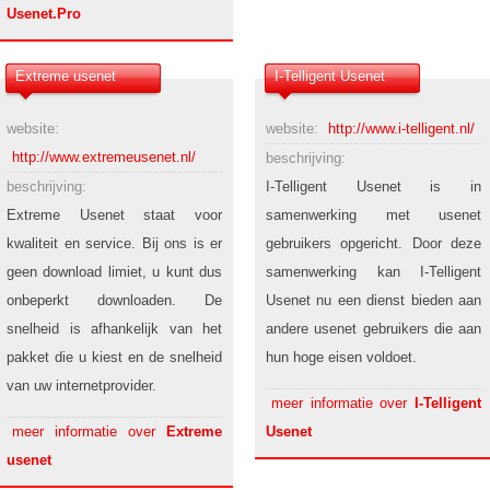
Usenet.Pro
Extreme usenet
I-Telligent Usenet
website:
website:
http://www.i-telligent.nl/
http://www.extremeusenet.nl/
beschrijving:
beschrijving:
I-Telligent Usenet is in
Extreme Usenet staat voor
samenwerking met usenet
kwaliteit en service. Bij ons is er
gebruikers opgericht. Door deze
geen download limiet, u kunt dus
samenwerking kan I-Telligent
onbeperkt downloaden. De
Usenet nu een dienst bieden aan
snelheid is afhankelijk van het
andere usenet gebruikers die aan
pakket die u kiest en de snelheid
hun hoge eisen voldoet.
van uw internetprovider.
meer informatie over
I-Telligent
meer informatie over
Extreme
Usenet
usenet