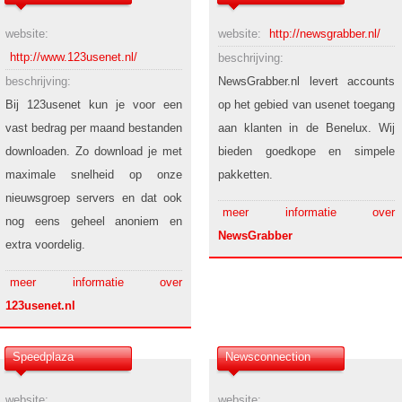
website:
website:
http://newsgrabber.nl/
http://www.123usenet.nl/
beschrijving:
beschrijving:
NewsGrabber.nl levert accounts
Bij 123usenet kun je voor een
op het gebied van usenet toegang
vast bedrag per maand bestanden
aan klanten in de Benelux. Wij
downloaden. Zo download je met
bieden goedkope en simpele
maximale snelheid op onze
pakketten.
nieuwsgroep servers en dat ook
meer informatie over
nog eens geheel anoniem en
NewsGrabber
extra voordelig.
meer informatie over
123usenet.nl
Speedplaza
Newsconnection
website:
website: