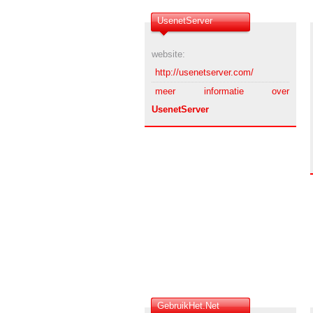
UsenetServer
website:
http://usenetserver.com/
meer informatie over
UsenetServer
GebruikHet.Net