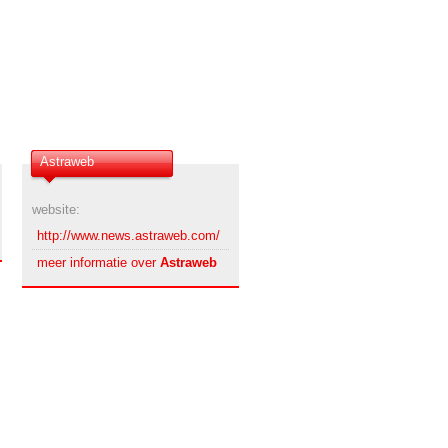
Astraweb
website:
http://www.news.astraweb.com/
meer informatie over
Astraweb