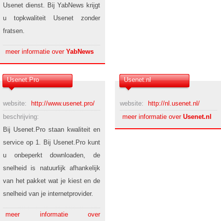
Usenet dienst. Bij YabNews krijgt
u topkwaliteit Usenet zonder
fratsen.
meer informatie over
YabNews
Usenet.Pro
Usenet.nl
website:
http://www.usenet.pro/
website:
http://nl.usenet.nl/
beschrijving:
meer informatie over
Usenet.nl
Bij Usenet.Pro staan kwaliteit en
service op 1. Bij Usenet.Pro kunt
u onbeperkt downloaden, de
snelheid is natuurlijk afhankelijk
van het pakket wat je kiest en de
snelheid van je internetprovider.
meer informatie over