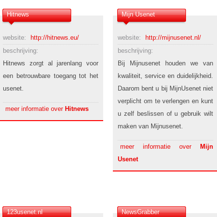
Hitnews
Mijn Usenet
website:
http://hitnews.eu/
website:
http://mijnusenet.nl/
beschrijving:
beschrijving:
Hitnews zorgt al jarenlang voor
Bij Mijnusenet houden we van
een betrouwbare toegang tot het
kwaliteit, service en duidelijkheid.
usenet.
Daarom bent u bij MijnUsenet niet
verplicht om te verlengen en kunt
meer informatie over
Hitnews
u zelf beslissen of u gebruik wilt
maken van Mijnusenet.
meer informatie over
Mijn
Usenet
123usenet.nl
NewsGrabber