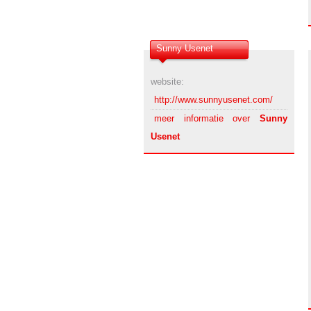
Sunny Usenet
website:
http://www.sunnyusenet.com/
meer informatie over
Sunny
Usenet