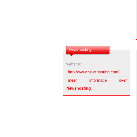
Newshosting
website:
http://www.newshosting.com/
meer informatie over
Newshosting