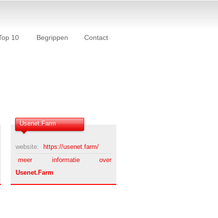
Top 10
Begrippen
Contact
Usenet.Farm
website:
https://usenet.farm/
meer informatie over
Usenet.Farm