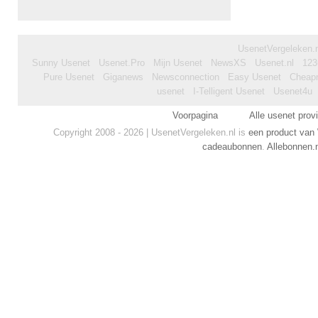
UsenetVergeleken.nl
Sunny Usenet
Usenet.Pro
Mijn Usenet
NewsXS
Usenet.nl
123
Pure Usenet
Giganews
Newsconnection
Easy Usenet
Cheap
usenet
I-Telligent Usenet
Usenet4u
Voorpagina
Alle usenet prov
Copyright 2008 - 2026 | UsenetVergeleken.nl is
een product van
cadeaubonnen
.
Allebonnen.n