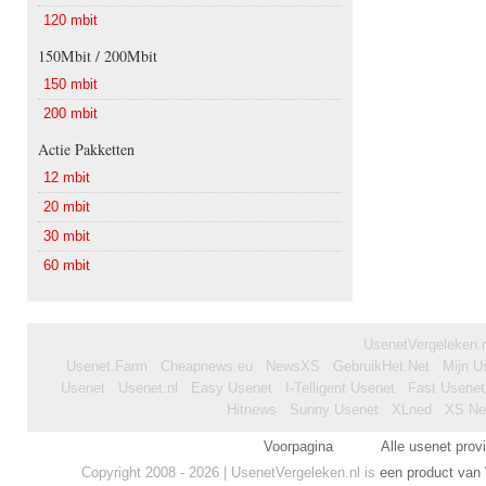
120 mbit
150Mbit / 200Mbit
150 mbit
200 mbit
Actie Pakketten
12 mbit
20 mbit
30 mbit
60 mbit
UsenetVergeleken.nl
Usenet.Farm
Cheapnews.eu
NewsXS
GebruikHet.Net
Mijn U
Usenet
Usenet.nl
Easy Usenet
I-Telligent Usenet
Fast Usenet
Hitnews
Sunny Usenet
XLned
XS N
Voorpagina
Alle usenet prov
Copyright 2008 - 2026 | UsenetVergeleken.nl is
een product van